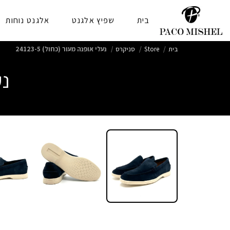
בית
שפיץ אלגנט
אלגנט נוחות
בית
Store
סניקרס
נעלי אופנה מעור (כחול) 24123-5
נע
סניקרס גברים