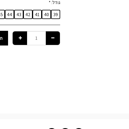
גודל:
*
45
44
43
42
41
40
39
הו